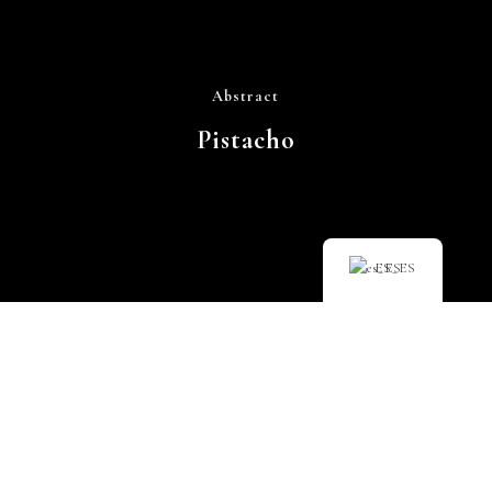
Abstract
Pistacho
ES_ES