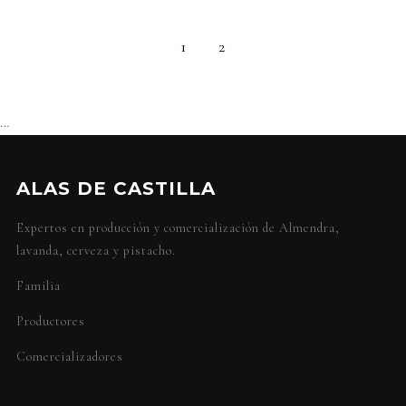
1
2
…
ALAS DE CASTILLA
Expertos en producción y comercialización de Almendra,
lavanda, cerveza y pistacho.
Familia
Productores
Comercializadores