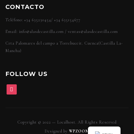
CONTACTO
Teléfono: +34 635230454/ +34 635154677
Email: info@alasdecastilla.com / ventas@alasdecastilla.com
Crta Palomares del campo a Torrebuceit. Cuenca(Castilla La-
Mancha)
FOLLOW US
Copyright © 2022 — Localhost. All Rights Reserved
Designed by
WPZOOM